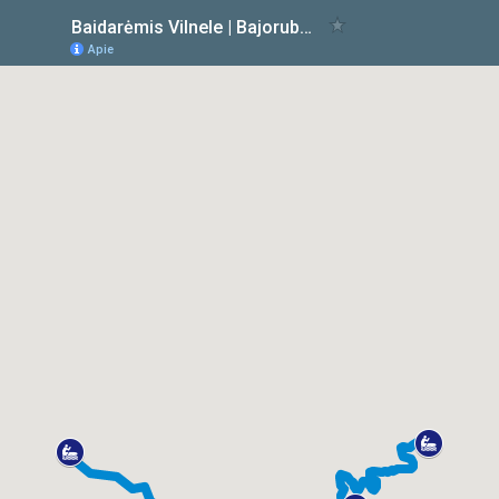
Baidarėmis Vilnele | Bajorubaidares.lt
Apie