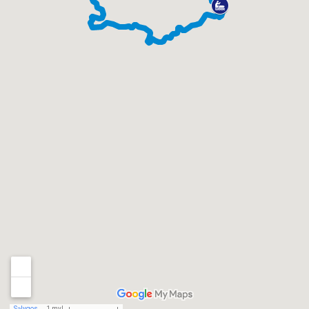
Sąlygos
1 myl.