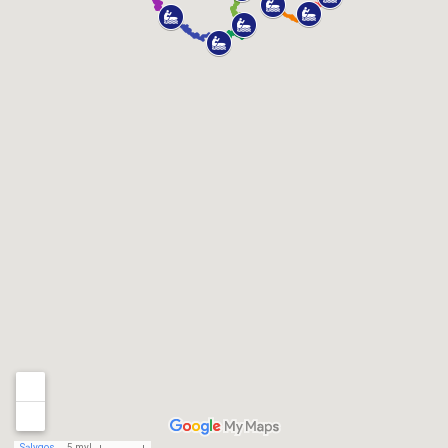
Sąlygos
5 myl.