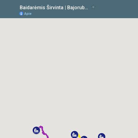
Baidarėmis Širvinta | Bajorubaidares.lt
Apie