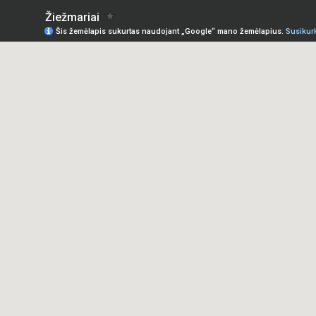
Žiežmariai
Šis žemėlapis sukurtas naudojant „Google“ mano žemėlapius.
Susikurk