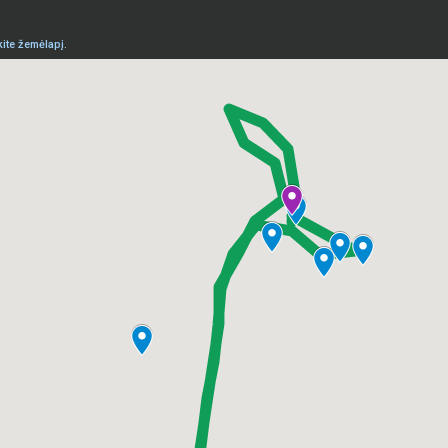
ite žemėlapį.