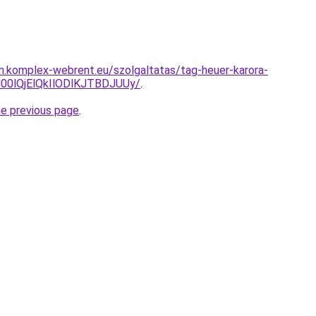
am.komplex-webrent.eu/szolgaltatas/tag-heuer-karora-
0lQjElQkIlODlKJTBDJUUy/
.
he previous page
.